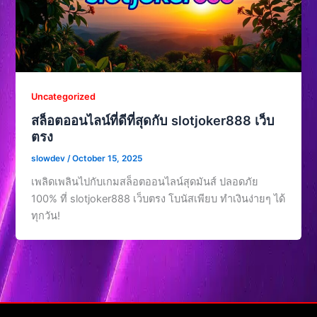
Uncategorized
สล็อตออนไลน์ที่ดีที่สุดกับ slotjoker888 เว็บ
ตรง
slowdev
/
October 15, 2025
เพลิดเพลินไปกับเกมสล็อตออนไลน์สุดมันส์ ปลอดภัย
100% ที่ slotjoker888 เว็บตรง โบนัสเพียบ ทำเงินง่ายๆ ได้
ทุกวัน!