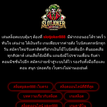
เล่นสล็อตแบบคุ้มๆ ต้องที่
slotjoker888
มีฝากถอนออโต้
รวดเร็ว
ทันใจ เล่นง่าย ได้เงินจริง เกมเพียบจากค่ายดัง โบนัสแตกหนักทุก
วัน สมัครใหม่รับ
เครดิตฟรี
ฝากเงินก็มีโบนัสเพิ่มอีก คืนยอดเสีย
ทุกสัปดาห์ เล่นเสียก็ยังมีคืน แถมยังมีโปรชวนเพื่อน รับค่า
คอมมิชชั่นไปอีก สมัครง่ายเข้าสู่ระบบ
ได้ไว รองรับทั้งมือถือและ
คอม สนุก ปลอดภัย เว็บตรงไม่ผ่านเอเย่นต์
สล็อตjoker888 เว็บตรง
สล็อตออนไลน์ที่ดีที่สุด
บทความเกี่ยวกับสล็อต
เกมสล็อต
สล็อตออนไลน์ joker888
เกมคาสิโน