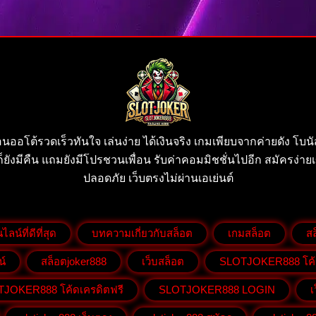
อนออโต้
รวดเร็วทันใจ เล่นง่าย ได้เงินจริง เกมเพียบจากค่ายดัง โบ
ยก็ยังมีคืน แถมยังมีโปรชวนเพื่อน รับค่าคอมมิชชั่นไปอีก สมัครง่ายเ
ปลอดภัย เว็บตรงไม่ผ่านเอเย่นต์
น์ที่ดีที่สุด
บทความเกี่ยวกับสล็อต
เกมสล็อต
สล
น์
สล็อตjoker888
เว็บสล็อต
SLOTJOKER888 โค้
JOKER888 โค้ดเครดิตฟรี
SLOTJOKER888 LOGIN
เ