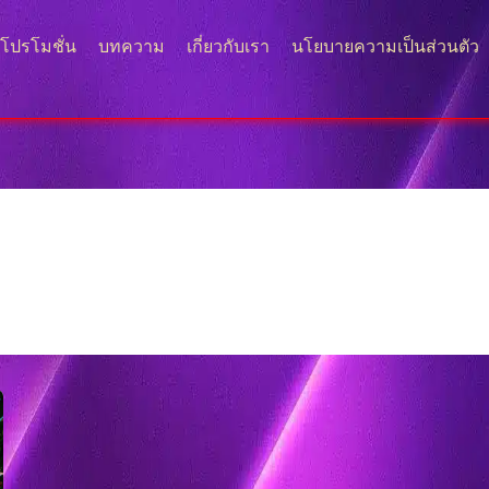
โปรโมชั่น
บทความ
เกี่ยวกับเรา
นโยบายความเป็นส่วนตัว