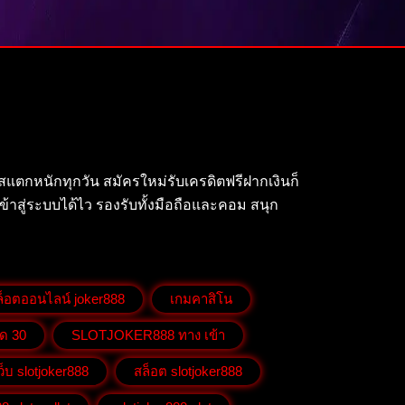
นัสแตกหนักทุกวัน สมัครใหม่รับ
เครดิตฟรี
ฝากเงินก็
ข้าสู่ระบบ
ได้ไว รองรับทั้งมือถือและคอม สนุก
็อตออนไลน์ joker888
เกมคาสิโน
ด 30
SLOTJOKER888 ทาง เข้า
ว็บ slotjoker888
สล็อต slotjoker888