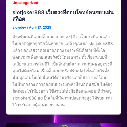
Uncategorized
slotjoker888 เว็บตรงที่ตอบโจทย์คนชอบเล่น
สล็อต
slowdev
/
April 17, 2025
สำหรับคนที่เล่นสล็อตมาเยอะ คงรู้ดีว่าเว็บตรงที่เล่นแล้ว
ไม่เจอปัญหาจุกจิกนั้นหายาก แต่ถ้าคุณเจอ slotjoker888
แล้ว บอกเลยว่าคุณมาถูกทาง เพราะที่นี่คือเว็บที่ตั้งใจ
พัฒนามาเพื่อสายเล่นจริงจังโดยเฉพาะ ทั้งเรื่องระบบที่
เสถียรและการเงินที่ไวเป็นอันดับต้นๆ ความพิเศษอยู่ตรงที่
คุณไม่ต้องกังวลเรื่องล็อคยูสหรือปรับเปอร์เซ็นต์อะไรทั้ง
นั้น ทุกเกมในเว็บนี้เล่นได้ตามจริง แตกก็จ่าย จบก็โอน
ไม่มีหักกลาง การออกแบบระบบหลังบ้านก็ทันสมัย ไม่ต้อง
ติดตั้งอะไรให้ยุ่งยาก ใช้งานได้ทั้งมือถือและคอม ที่สำคัญ
slotjoker888 ยังเป็นเว็บที่มีความปลอดภัยสูง ได้รับความ
ไว้วางใจจากผู้เล่นมายาวนาน