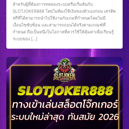
สำหรับผู้ที่ต้องการทดลองระบบหรือเริ่มต้นกับ
SLOTJOKER888 โดยไม่ต้องใช้เงินของตัวเองก่อน เครดิต
ฟรีที่ได้สามารถนำไปใช้งานกับเกมที่กำหนดโดยไม่มี
เงื่อนไขซับซ้อน และสามารถถอนได้จริงตามเกณฑ์ที่
กำหนด ถือเป็นหนึ่งในโอกาสที่ควรใช้ให้คุ้มค่าเพื่อเรียนรู้
ระบบของ […]