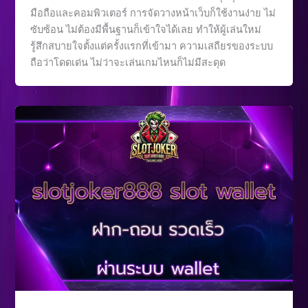
มือถือและคอมพิวเตอร์ การจัดวางหน้าเว็บก็ใช้งานง่าย ไม่
ซับซ้อน ไม่ต้องมีพื้นฐานก็เข้าใจได้เลย ทำให้ผู้เล่นใหม่
รู้สึกสบายใจตั้งแต่ครั้งแรกที่เข้ามา ความเสถียรของระบบ
ถือว่าโดดเด่น ไม่ว่าจะเล่นเกมไหนก็ไม่มีสะดุด