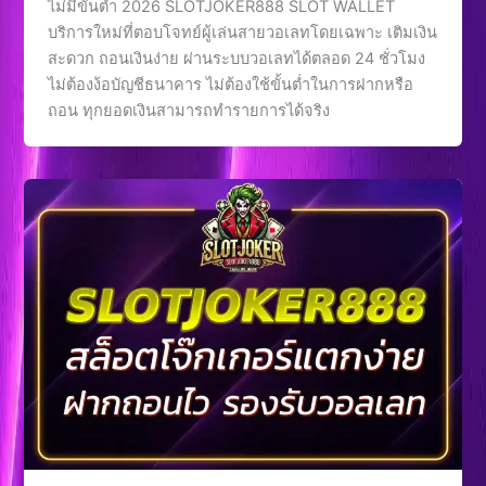
ไม่มีขั้นต่ำ 2026 SLOTJOKER888 SLOT WALLET
บริการใหม่ที่ตอบโจทย์ผู้เล่นสายวอเลทโดยเฉพาะ เติมเงิน
สะดวก ถอนเงินง่าย ผ่านระบบวอเลทได้ตลอด 24 ชั่วโมง
ไม่ต้องง้อบัญชีธนาคาร ไม่ต้องใช้ขั้นต่ำในการฝากหรือ
ถอน ทุกยอดเงินสามารถทำรายการได้จริง